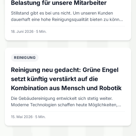
Belastung für unsere Mitarbeiter
Stillstand gibt es bei uns nicht. Um unseren Kunden
dauerhaft eine hohe Reinigungsqualität bieten zu können
und gleichzeitig die Arbeit unserer Mitarbeiter zu
18. Juni 2026 · 5 Min.
erleichtern, investieren wir regelmäßig in interne
Schulungen und Weiterbildungen. Erst gestern fand
erneut eine Schulung zum Thema maschinelle Reinigung
statt. Im Mittelpunkt standen moderne
Reinigungstechniken, der richtige Umgang mit
REINIGUNG
Reinigungsmaschinen sowie deren sinnvoller Einsatz im
Reinigung neu gedacht: Grüne Engel
Arbeitsalltag. Unser Ziel ist dabei klar: Die Arbeit für
unsere Mitarbeiter effizienter, ergonomischer und
setzt künftig verstärkt auf die
angenehmer zu gestalten, ohne dabei Kompromisse bei
Kombination aus Mensch und Robotik
der Reinigungsqualität einzugehen.
Die Gebäudereinigung entwickelt sich stetig weiter.
Moderne Technologien schaffen heute Möglichkeiten,
Reinigungsprozesse effizienter, nachhaltiger und
15. Mai 2026 · 5 Min.
gleichzeitig mitarbeiterfreundlicher zu gestalten. Deshalb
freuen wir uns, eine neue Kooperation bekanntzugeben,
mit der wir das Thema Reinigung gemeinsam auf das