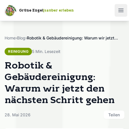
Grüne Engel
|
sauber erleben
Ope
Home
›
Blog
›
Robotik & Gebäudereinigung: Warum wir jetzt den nächsten Schritt gehen
5 Min. Lesezeit
REINIGUNG
Robotik &
Gebäudereinigung:
Warum wir jetzt den
nächsten Schritt gehen
28. Mai 2026
Teilen