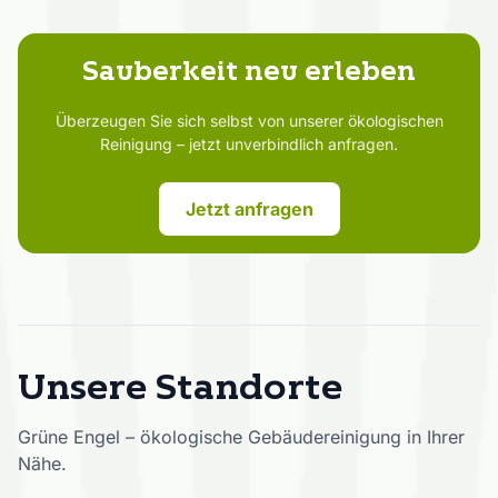
nächste Level bringen. Künftig werden wir die
Kombination aus professionellen Reinigungsteams und
moderner Robotik weiter ausbauen und gezielt in unsere
Sauberkeit neu erleben
Prozesse integrieren.
Überzeugen Sie sich selbst von unserer ökologischen
Reinigung – jetzt unverbindlich anfragen.
Jetzt anfragen
Unsere Standorte
Grüne Engel – ökologische Gebäudereinigung in Ihrer
Nähe.