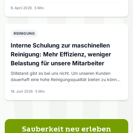
9. April 2026 · 5 Min.
REINIGUNG
Interne Schulung zur maschinellen
Reinigung: Mehr Effizienz, weniger
Belastung für unsere Mitarbeiter
Stillstand gibt es bei uns nicht. Um unseren Kunden
dauerhaft eine hohe Reinigungsqualität bieten zu können
und gleichzeitig die Arbeit unserer Mitarbeiter zu
18. Juni 2026 · 5 Min.
erleichtern, investieren wir regelmäßig in interne
Schulungen und Weiterbildungen. Erst gestern fand
erneut eine Schulung zum Thema maschinelle Reinigung
statt. Im Mittelpunkt standen moderne
Reinigungstechniken, der richtige Umgang mit
Reinigungsmaschinen sowie deren sinnvoller Einsatz im
Sauberkeit neu erleben
Arbeitsalltag. Unser Ziel ist dabei klar: Die Arbeit für