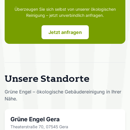
unsere Mitarbeiter effizienter, ergonomischer und
angenehmer zu gestalten, ohne dabei Kompromisse bei
Überzeugen Sie sich selbst von unserer ökologischen
der Reinigungsqualität einzugehen.
Reinigung – jetzt unverbindlich anfragen.
Jetzt anfragen
Unsere Standorte
Grüne Engel – ökologische Gebäudereinigung in Ihrer
Nähe.
Grüne Engel Gera
Theaterstraße 70, 07545 Gera