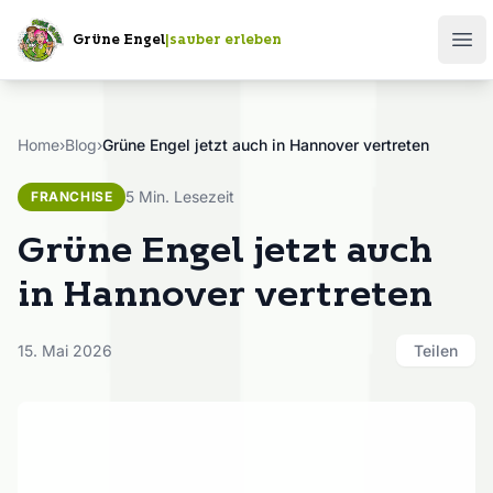
Grüne Engel
|
sauber erleben
Ope
Home
›
Blog
›
Grüne Engel jetzt auch in Hannover vertreten
5 Min. Lesezeit
FRANCHISE
Grüne Engel jetzt auch
in Hannover vertreten
15. Mai 2026
Teilen